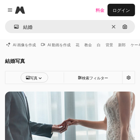
Magnific
料金
ログイン
Close menu
消去
画像で
AI 画像を作成
AI 動画を作成
花
教会
白
背景
新郎
ケー
結婚写真
写真
検索フィルター