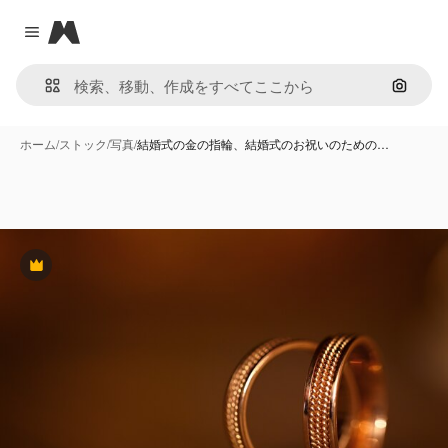
Magnific
Close menu
画像で
ホーム
/
ストック
/
写真
/
結婚式の金の指輪、結婚式のお祝いのための…
Premium