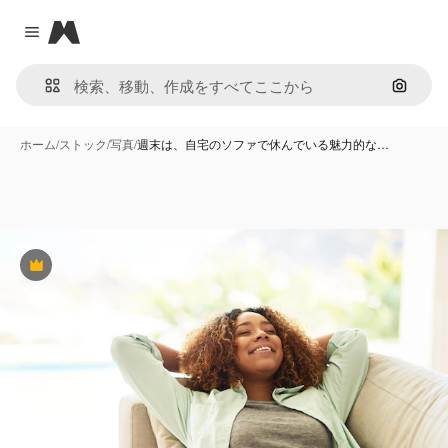
Magnific
Close menu
画像で
ホーム
/
ストック
/
写真
/
週末は、自宅のソファで休んでいる魅力的な…
Premium