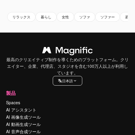
Premium
Premium
Premium
Premium
リラックス
暮らし
女性
ソファ
ソファー
若い
最高のクリエイティブ制作を導くためのプラットフォーム。クリ
エイター、企業、代理店、スタジオを含む100万人以上が利用し
ています。
日本語
製品
Spaces
AI アシスタント
AI 画像生成ツール
AI 動画生成ツール
AI 音声合成ツール