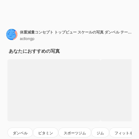
体重減量コンセプト トップビュー スケールの写真 ダンベル テープ 測量プレート 野菜 ベルペッパー カリフラワー キュウリナッツ 食器 隔離された白い背景にコピースペース
actiongp
あなたにおすすめの写真
ダンベル
ビタミン
スポーツジム
ジム
フィットネス