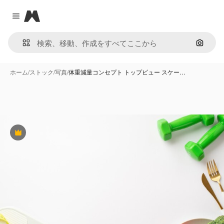
Magnific
Close menu
画像で
ホーム
/
ストック
/
写真
/
体重減量コンセプト トップビュー スケー…
Premium