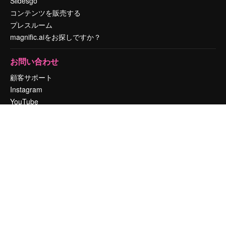
Slidesgo
コンテンツを販売する
プレスルーム
magnific.aiをお探しですか？
お問い合わせ
顧客サポート
Instagram
YouTube
LinkedIn
TikTok
Discord
X
Reddit
Copyright © 2010-
2026
Freepik Company S.L.U.
無断複写・転載を禁じま
す
.