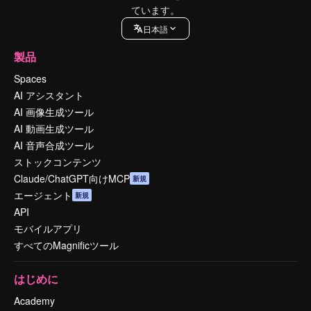
ています。
日本語
製品
Spaces
AI アシスタント
AI 画像生成ツール
AI 動画生成ツール
AI 音声合成ツール
ストックコンテンツ
Claude/ChatGPT向けMCP
新規
エージェント
新規
API
モバイルアプリ
すべてのMagnificツール
はじめに
Academy