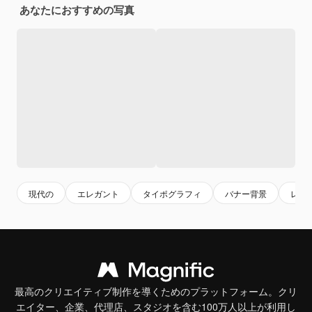
あなたにおすすめの写真
現代の
エレガント
タイポグラフィ
バナー背景
レタ
最高のクリエイティブ制作を導くためのプラットフォーム。クリ
エイター、企業、代理店、スタジオを含む100万人以上が利用し