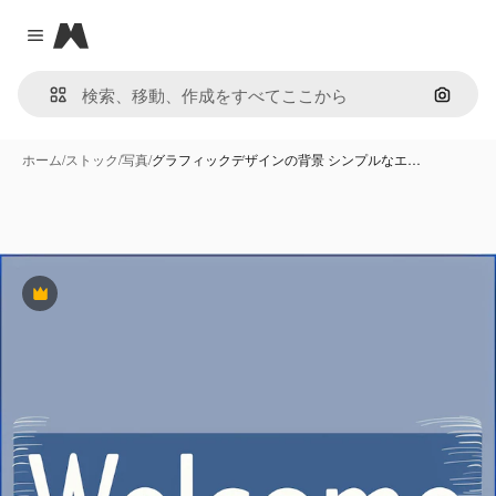
Magnific
Close menu
画像で
ホーム
/
ストック
/
写真
/
グラフィックデザインの背景 シンプルなエ…
Premium