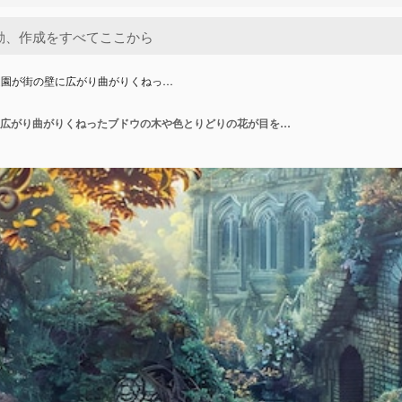
庭園が街の壁に広がり曲がりくねっ…
魅力的な庭園が街の壁に広がり曲がりくねったブドウの木や色とりどりの花が目を楽しませる