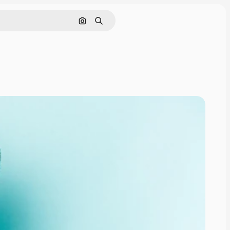
画像で検索
検索