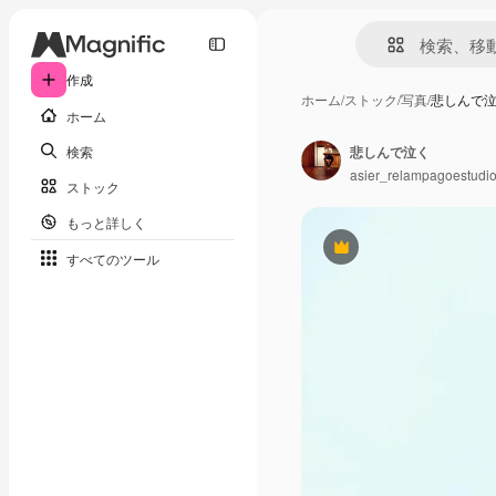
作成
ホーム
/
ストック
/
写真
/
悲しんで
ホーム
検索
悲しんで泣く
asier_relampagoestudi
ストック
もっと詳しく
Premium
すべてのツール