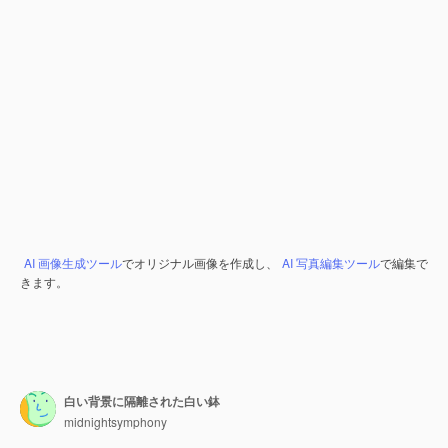
AI 画像生成ツール
でオリジナル画像を作成し、
AI 写真編集ツール
で編集で
きます。
白い背景に隔離された白い鉢
midnightsymphony