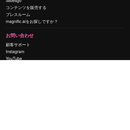
Slidesgo
コンテンツを販売する
プレスルーム
magnific.aiをお探しですか？
お問い合わせ
顧客サポート
Instagram
YouTube
LinkedIn
TikTok
Discord
X
Reddit
Copyright © 2010-
2026
Freepik Company S.L.U.
無断複写・転載を禁じま
す
.