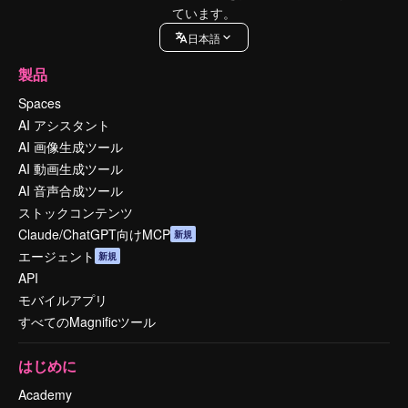
ています。
日本語
製品
Spaces
AI アシスタント
AI 画像生成ツール
AI 動画生成ツール
AI 音声合成ツール
ストックコンテンツ
Claude/ChatGPT向けMCP
新規
エージェント
新規
API
モバイルアプリ
すべてのMagnificツール
はじめに
Academy