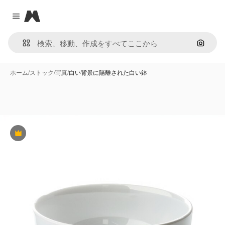
Magnific
Close menu
画像で
ホーム
/
ストック
/
写真
/
白い背景に隔離された白い鉢
Premium