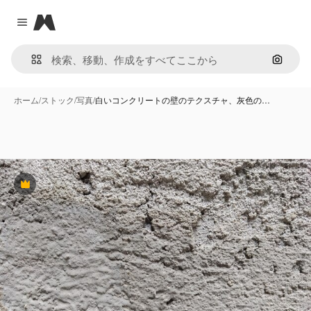
Magnific
Close menu
画像で
ホーム
/
ストック
/
写真
/
白いコンクリートの壁のテクスチャ、灰色の…
Premium