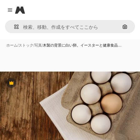
Magnific
Close menu
画像で
ホーム
/
ストック
/
写真
/
木製の背景に白い卵。イースターと健康食品…
Premium