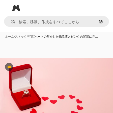
Magnific
Close menu
画像で
ホーム
/
ストック
/
写真
/
ハートの形をした紙吹雪とピンクの背景に赤…
Premium