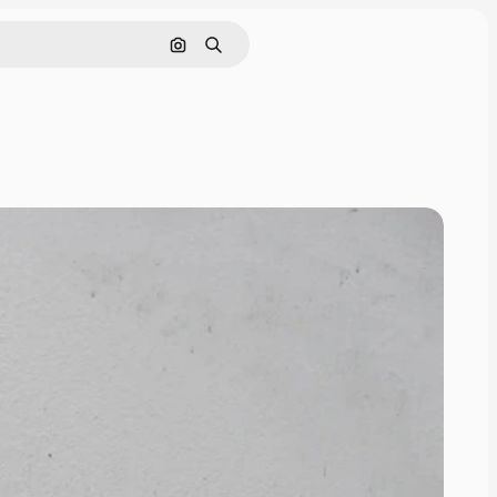
画像で検索
検索