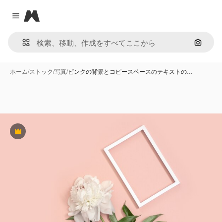
Magnific
Close menu
画像で
ホーム
/
ストック
/
写真
/
ピンクの背景とコピースペースのテキストの…
Premium