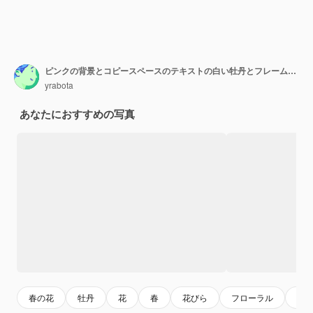
ピンクの背景とコピースペースのテキストの白い牡丹とフレーム。招待状や休日の挨拶。
yrabota
あなたにおすすめの写真
春の花
牡丹
花
春
花びら
フローラル
ナ