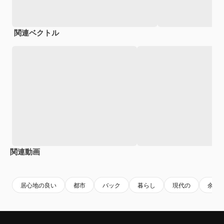
関連ベクトル
関連動画
Premium
Premium
AIによって生成されました。
Premium
Premium
AIによっ
居心地の良い
都市
バック
暮らし
現代の
余暇