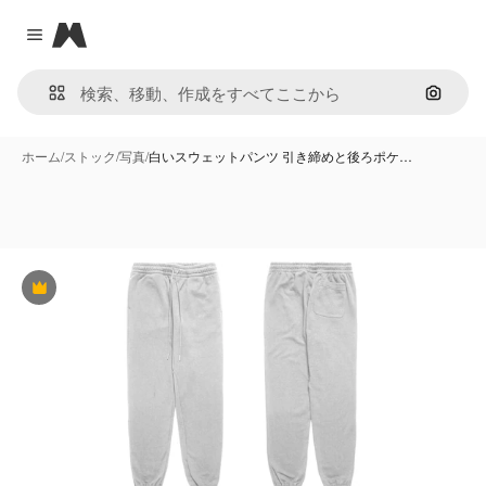
Magnific
Close menu
画像で
ホーム
/
ストック
/
写真
/
白いスウェットパンツ 引き締めと後ろポケ…
Premium