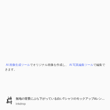
AI 画像生成ツール
でオリジナル画像を作成し、
AI 写真編集ツール
で編集で
きます。
無地の背景にぶら下がっている白いTシャツのモックアップdレンダリング
inkdrop