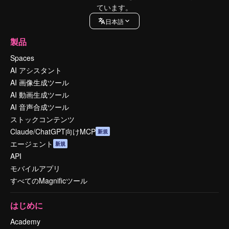
ています。
日本語
製品
Spaces
AI アシスタント
AI 画像生成ツール
AI 動画生成ツール
AI 音声合成ツール
ストックコンテンツ
Claude/ChatGPT向けMCP
新規
エージェント
新規
API
モバイルアプリ
すべてのMagnificツール
はじめに
Academy