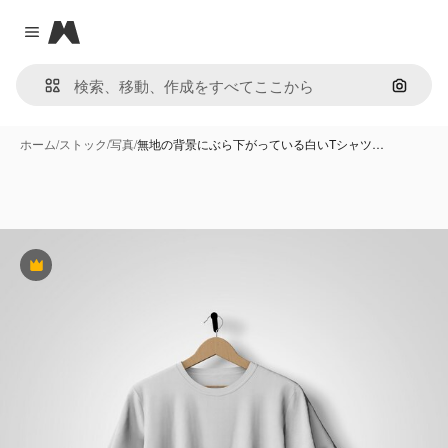
Magnific
Close menu
画像で
ホーム
/
ストック
/
写真
/
無地の背景にぶら下がっている白いTシャツ…
Premium