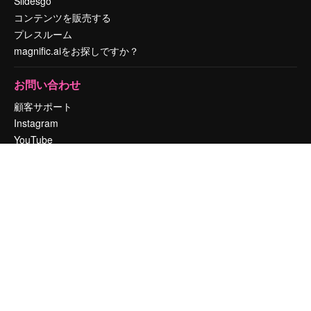
Slidesgo
コンテンツを販売する
プレスルーム
magnific.aiをお探しですか？
お問い合わせ
顧客サポート
Instagram
YouTube
LinkedIn
TikTok
Discord
X
Reddit
Copyright © 2010-
2026
Freepik Company S.L.U.
無断複写・転載を禁じま
す
.