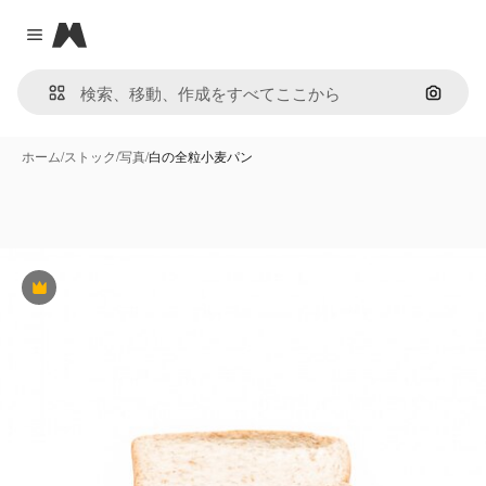
Magnific
Close menu
画像で
ホーム
/
ストック
/
写真
/
白の全粒小麦パン
Premium