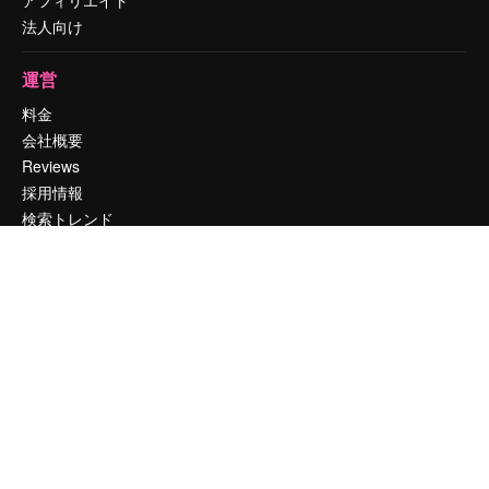
法人向け
運営
料金
会社概要
Reviews
採用情報
検索トレンド
ブログ
イベント
Slidesgo
コンテンツを販売する
プレスルーム
magnific.aiをお探しですか？
お問い合わせ
顧客サポート
Instagram