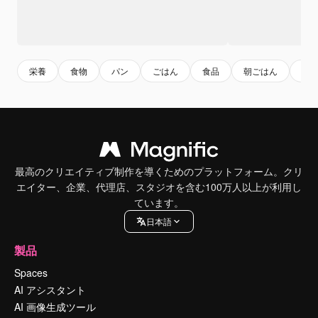
栄養
食物
パン
ごはん
食品
朝ごはん
小
最高のクリエイティブ制作を導くためのプラットフォーム。クリ
エイター、企業、代理店、スタジオを含む100万人以上が利用し
ています。
日本語
製品
Spaces
AI アシスタント
AI 画像生成ツール