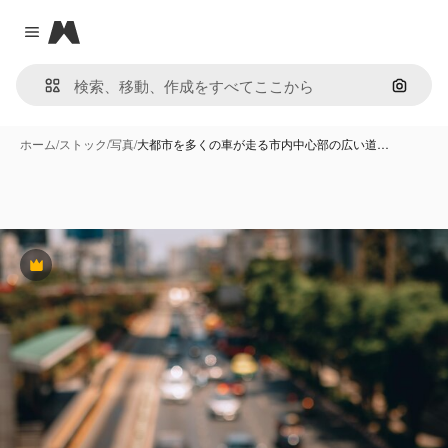
Magnific
Close menu
画像で
ホーム
/
ストック
/
写真
/
大都市を多くの車が走る市内中心部の広い道…
Premium