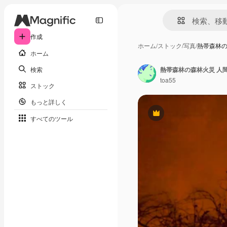
作成
ホーム
/
ストック
/
写真
/
熱帯森林の
ホーム
検索
熱帯森林の森林火災 人
toa55
ストック
もっと詳しく
Premium
すべてのツール