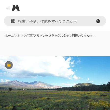
Magnific
Close menu
画像で
ホーム
/
ストック
/
写真
/
アリゾナ州フラッグスタッフ周辺のワイルド…
Premium