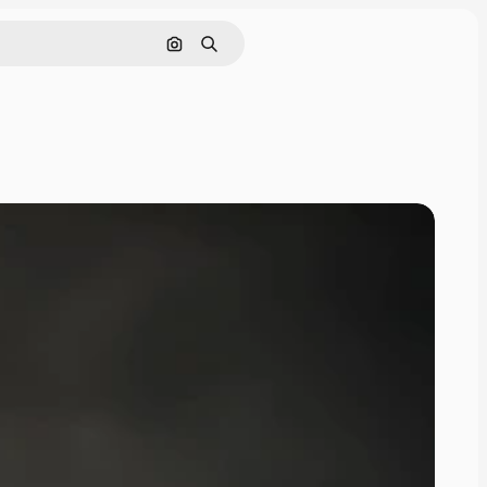
画像で検索
検索