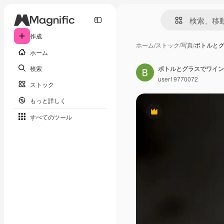
作成
ホーム
/
ストック
/
写真
/
ボトルと
ホーム
検索
ボトルとグラスでワイン
user19770072
ストック
もっと詳しく
Premium
すべてのツール