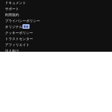
ドキュメント
サポート
利用規約
プライバシーポリシー
オリジナル
新規
クッキーポリシー
トラストセンター
アフィリエイト
法人向け
運営
料金
会社概要
Reviews
採用情報
検索トレンド
ブログ
イベント