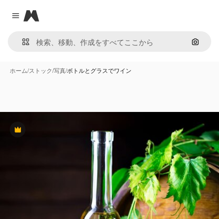
Magnific
Close menu
画像で
ホーム
/
ストック
/
写真
/
ボトルとグラスでワイン
Premium