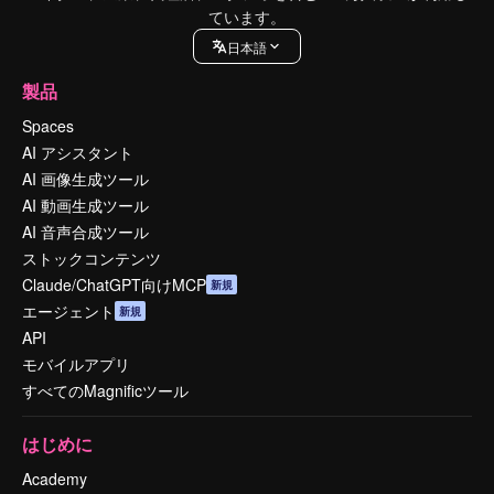
ています。
日本語
製品
Spaces
AI アシスタント
AI 画像生成ツール
AI 動画生成ツール
AI 音声合成ツール
ストックコンテンツ
Claude/ChatGPT向けMCP
新規
エージェント
新規
API
モバイルアプリ
すべてのMagnificツール
はじめに
Academy