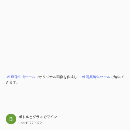
AI 画像生成ツール
でオリジナル画像を作成し、
AI 写真編集ツール
で編集で
きます。
ボトルとグラスでワイン
user19770072