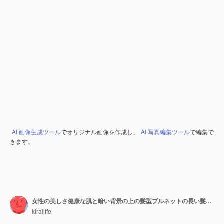
AI 画像生成ツール
でオリジナル画像を作成し、
AI 写真編集ツール
で編集で
きます。
女性の美しさ健康な肌と暗い背景の上の髪型ブルネットの長い髪。スタジオショット。
kiraliffe