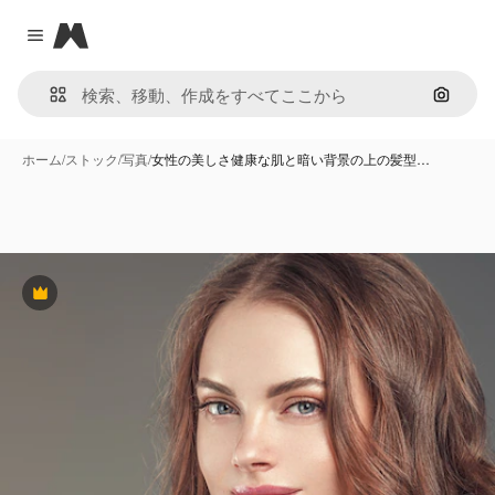
Magnific
Close menu
画像で
ホーム
/
ストック
/
写真
/
女性の美しさ健康な肌と暗い背景の上の髪型…
Premium