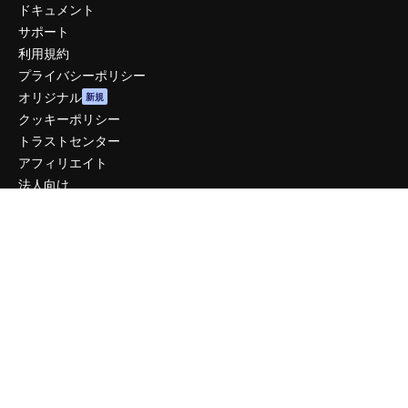
ドキュメント
サポート
利用規約
プライバシーポリシー
オリジナル
新規
クッキーポリシー
トラストセンター
アフィリエイト
法人向け
運営
料金
会社概要
Reviews
採用情報
検索トレンド
ブログ
イベント