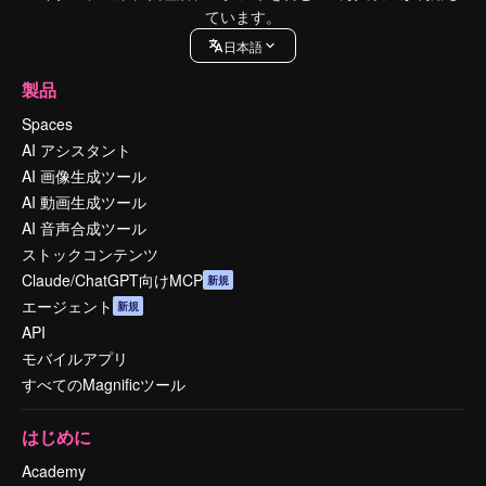
ています。
日本語
製品
Spaces
AI アシスタント
AI 画像生成ツール
AI 動画生成ツール
AI 音声合成ツール
ストックコンテンツ
Claude/ChatGPT向けMCP
新規
エージェント
新規
API
モバイルアプリ
すべてのMagnificツール
はじめに
Academy