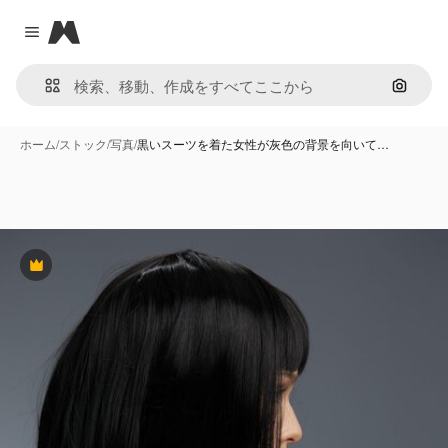
Magnific
Close menu
画像で
ホーム
/
ストック
/
写真
/
黒いスーツを着た女性が灰色の背景を向いて…
Premium