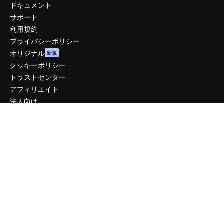
ドキュメント
サポート
利用規約
プライバシーポリシー
オリジナル
新規
クッキーポリシー
トラストセンター
アフィリエイト
法人向け
運営
料金
会社概要
Reviews
採用情報
検索トレンド
ブログ
イベント