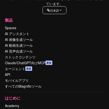
ています。
日本語
製品
Spaces
AI アシスタント
AI 画像生成ツール
AI 動画生成ツール
AI 音声合成ツール
ストックコンテンツ
Claude/ChatGPT向けMCP
新規
エージェント
新規
API
モバイルアプリ
すべてのMagnificツール
はじめに
Academy