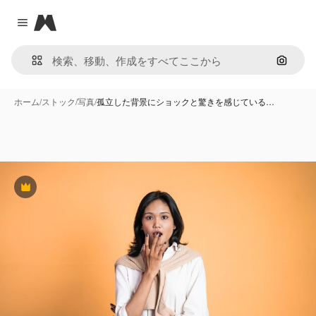
Magnific
Close menu
画像で
ホーム
/
ストック
/
写真
/
孤立した背景にショックと驚きを感じている…
Premium