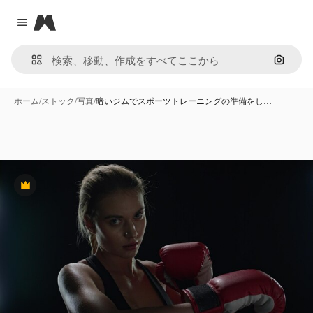
Magnific
Close menu
画像で
ホーム
/
ストック
/
写真
/
暗いジムでスポーツトレーニングの準備をし…
Premium