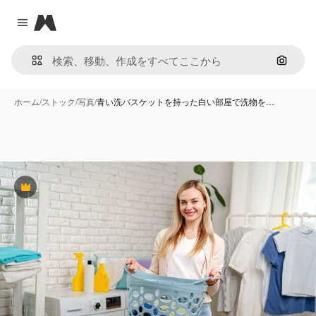
Magnific
Close menu
画像で
ホーム
/
ストック
/
写真
/
青い洗バスケットを持った白い部屋で洗物を…
Premium