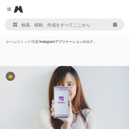
Magnific
Close menu
画像で
ホーム
/
ストック
/
写真
/
Instagramアプリケーションのログ…
Premium