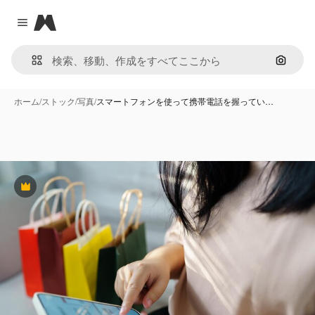
Magnific
Close menu
画像で
ホーム
/
ストック
/
写真
/
スマートフォンを使って携帯電話を握ってい…
Premium