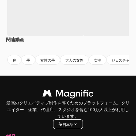
関連動画
Premium
Premium
AIによって生成されました。
Premium
Premium
AIによっ
腕
手
女性の手
大人の女性
女性
ジェスチャー
最高のクリエイティブ制作を導くためのプラットフォーム。クリ
エイター、企業、代理店、スタジオを含む100万人以上が利用し
ています。
日本語