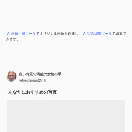
AI 画像生成ツール
でオリジナル画像を作成し、
AI 写真編集ツール
で編集で
きます。
白い背景で隔離の女性の手
retouchman2516
あなたにおすすめの写真