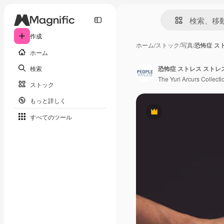
作成
ホーム
/
ストック
/
写真
/
恐怖症 ス
ホーム
検索
The Yuri Arcurs Collecti
ストック
もっと詳しく
Premium
すべてのツール