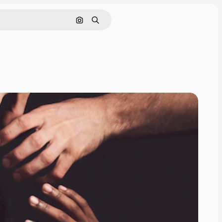
画像で検索
検索