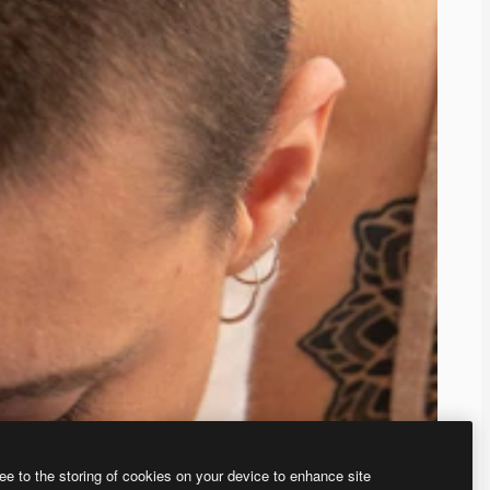
ee to the storing of cookies on your device to enhance site