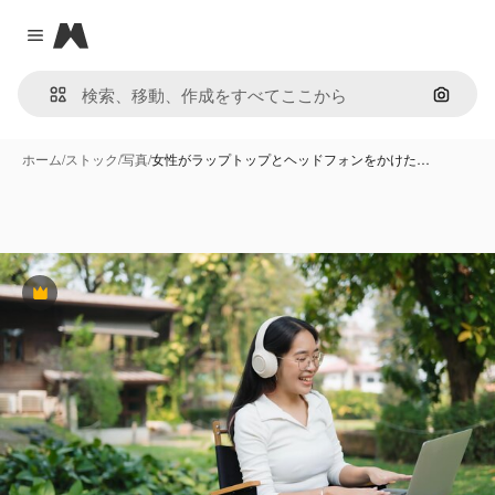
Magnific
Close menu
画像で
ホーム
/
ストック
/
写真
/
女性がラップトップとヘッドフォンをかけた…
Premium