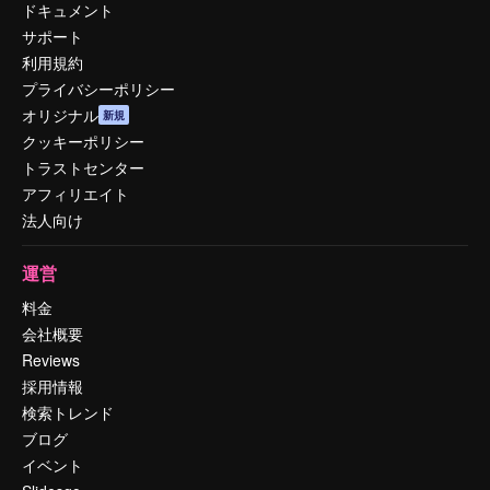
ドキュメント
サポート
利用規約
プライバシーポリシー
オリジナル
新規
クッキーポリシー
トラストセンター
アフィリエイト
法人向け
運営
料金
会社概要
Reviews
採用情報
検索トレンド
ブログ
イベント