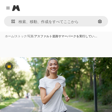
Magnific
Close menu
画像で
ホーム
/
ストック
/
写真
/
アスファルト道路サマーパークを実行してい…
Premium