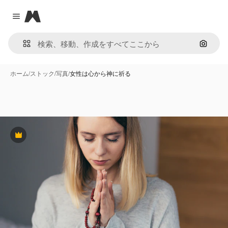
Magnific
Close menu
画像で
ホーム
/
ストック
/
写真
/
女性は心から神に祈る
Premium