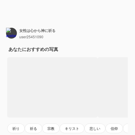
女性は心から神に祈る
user25451090
あなたにおすすめの写真
祈り
祈る
宗教
キリスト
悲しい
信仰
十