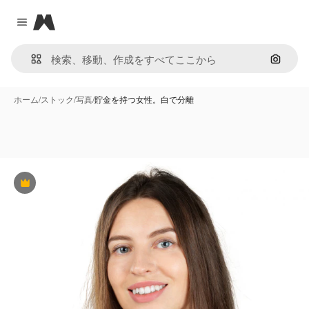
Magnific
Close menu
画像で
ホーム
/
ストック
/
写真
/
貯金を持つ女性。白で分離
Premium