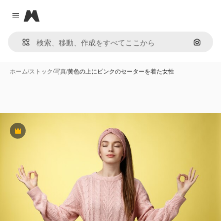
Magnific
Close menu
画像で
ホーム
/
ストック
/
写真
/
黄色の上にピンクのセーターを着た女性
Premium