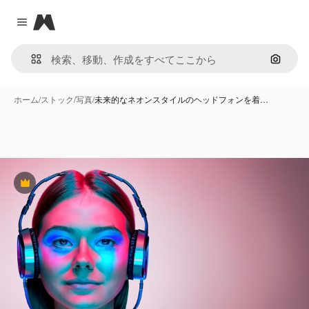
Magnific
Close menu
画像で
ホーム
/
ストック
/
写真
/
未来的なネオンスタイルのヘッドフォンを着…
Premium