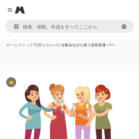
Magnific
Close menu
画像で
ホーム
/
ストック
/
写真
/
シャンパンを飲みながら祝う女性友達 バー…
Premium