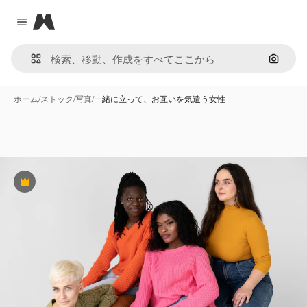
Magnific
Close menu
画像で
ホーム
/
ストック
/
写真
/
一緒に立って、お互いを気遣う女性
Premium