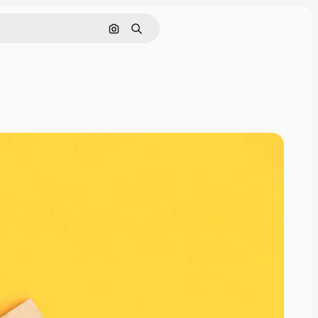
画像で検索
検索