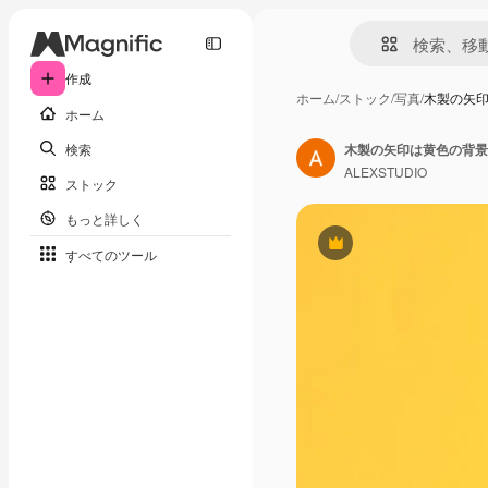
作成
ホーム
/
ストック
/
写真
/
木製の矢
ホーム
検索
木製の矢印は黄色の背景
ALEXSTUDIO
ストック
もっと詳しく
Premium
すべてのツール