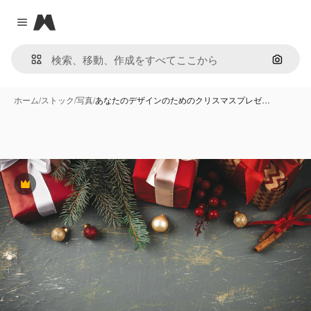
Magnific
Close menu
画像で
ホーム
/
ストック
/
写真
/
あなたのデザインのためのクリスマスプレゼ…
Premium