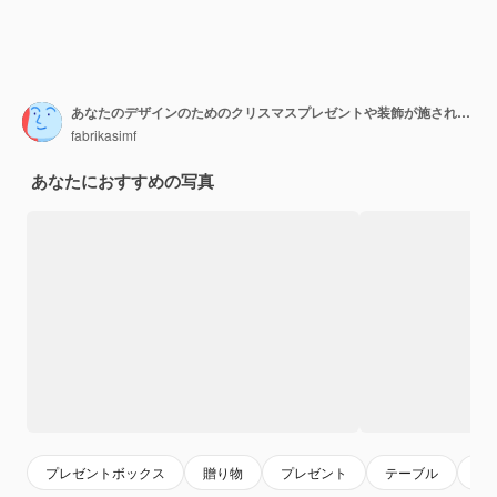
あなたのデザインのためのクリスマスプレゼントや装飾が施された木製の背景コピースペース
fabrikasimf
あなたにおすすめの写真
プレゼントボックス
贈り物
プレゼント
テーブル
木