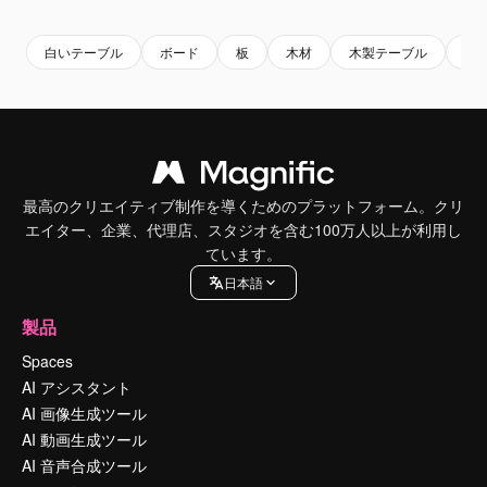
白いテーブル
ボード
板
木材
木製テーブル
テ
最高のクリエイティブ制作を導くためのプラットフォーム。クリ
エイター、企業、代理店、スタジオを含む100万人以上が利用し
ています。
日本語
製品
Spaces
AI アシスタント
AI 画像生成ツール
AI 動画生成ツール
AI 音声合成ツール