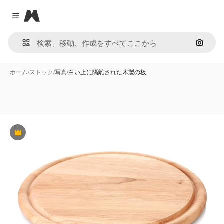
Magnific
Close menu
画像で
ホーム
/
ストック
/
写真
/
白い上に隔離された木製の板
Premium