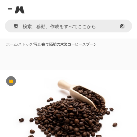
Magnific
Close menu
画像で
ホーム
/
ストック
/
写真
/
白で隔離の木製コーヒースプーン
Premium