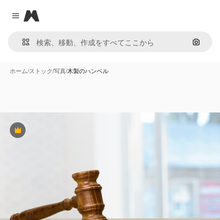
Magnific
Close menu
画像で
ホーム
/
ストック
/
写真
/
木製のハンベル
Premium