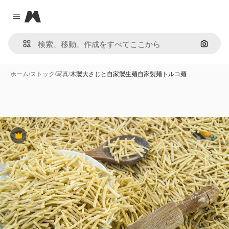
Magnific
Close menu
画像で
ホーム
/
ストック
/
写真
/
木製大さじと自家製生麺自家製麺トルコ麺
Premium