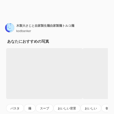
木製大さじと自家製生麺自家製麺トルコ麺
kodbanker
あなたにおすすめの写真
パスタ
麺
スープ
おいしい背景
おいしい
朝ご