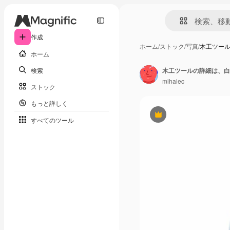
作成
ホーム
/
ストック
/
写真
/
木工ツー
ホーム
検索
木工ツールの詳細は、白
mihalec
ストック
もっと詳しく
Premium
すべてのツール