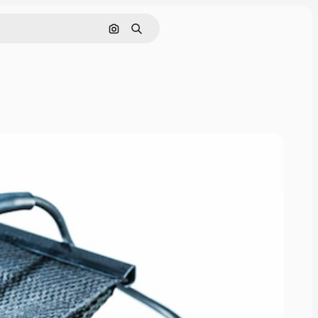
画像で検索
検索