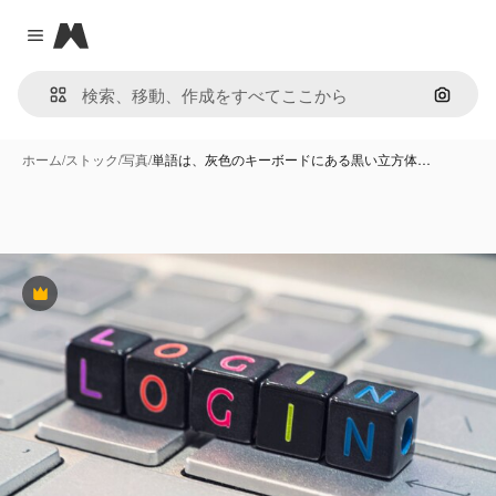
Magnific
Close menu
画像で
ホーム
/
ストック
/
写真
/
単語は、灰色のキーボードにある黒い立方体…
Premium