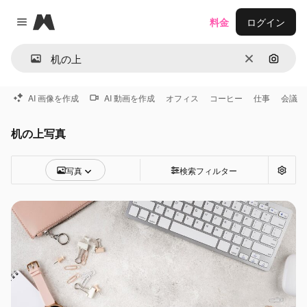
Magnific
料金
ログイン
Close menu
消去
画像で
AI 画像を作成
AI 動画を作成
オフィス
コーヒー
仕事
会議
机の上写真
写真
検索フィルター