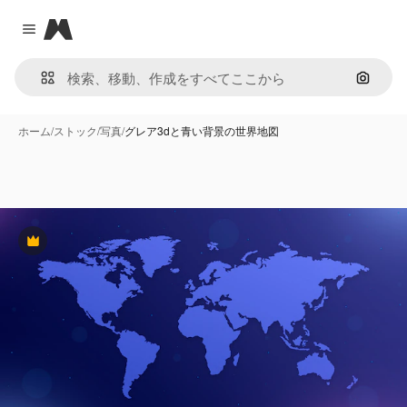
Magnific
Close menu
画像で
ホーム
/
ストック
/
写真
/
グレア3dと青い背景の世界地図
Premium